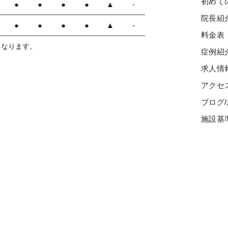
初めて
●
●
●
●
▲
-
院長紹
●
●
●
●
▲
-
料金表
0となります。
症例紹
求人情
アクセ
ブログ
施設基