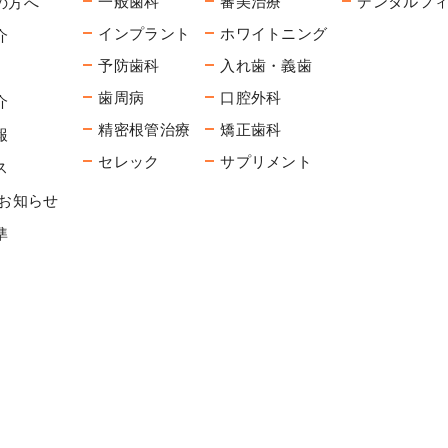
一般歯科
審美治療
デンタルフ
の方へ
インプラント
ホワイトニング
介
予防歯科
入れ歯・義歯
歯周病
口腔外科
介
精密根管治療
矯正歯科
報
セレック
サプリメント
ス
/お知らせ
準