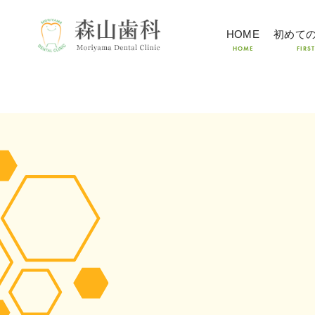
HOME
初めて
HOME
FIRST